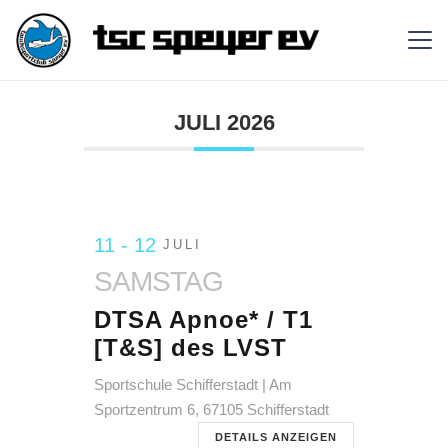
seminare
JULI 2026
11 - 12
JULI
SAMSTAG
DTSA Apnoe* / T1
[T&S] des LVST
Sportschule Schifferstadt | Am
Sportzentrum 6, 67105 Schifferstadt
DETAILS ANZEIGEN