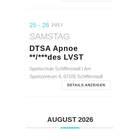
25 - 26
JULI
SAMSTAG
DTSA Apnoe
**/***des LVST
Sportschule Schifferstadt | Am
Sportzentrum 6, 67105 Schifferstadt
DETAILS ANZEIGEN
AUGUST 2026